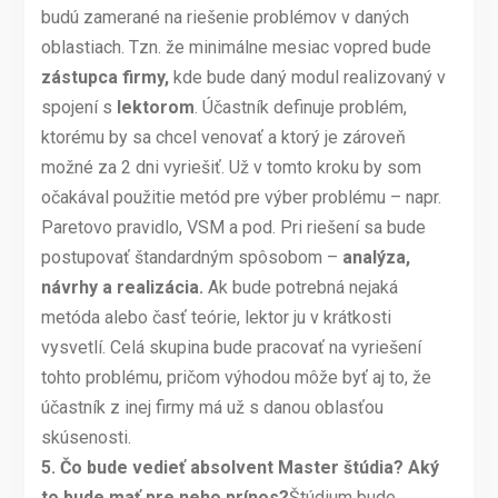
budú zamerané na riešenie problémov v daných
oblastiach. Tzn. že minimálne mesiac vopred bude
zástupca firmy,
kde bude daný modul realizovaný v
spojení s
lektorom
. Účastník definuje problém,
ktorému by sa chcel venovať a ktorý je zároveň
možné za 2 dni vyriešiť. Už v tomto kroku by som
očakával použitie metód pre výber problému – napr.
Paretovo pravidlo, VSM a pod. Pri riešení sa bude
postupovať štandardným spôsobom –
analýza,
návrhy a realizácia.
Ak bude potrebná nejaká
metóda alebo časť teórie, lektor ju v krátkosti
vysvetlí. Celá skupina bude pracovať na vyriešení
tohto problému, pričom výhodou môže byť aj to, že
účastník z inej firmy má už s danou oblasťou
skúsenosti.
5.
Čo bude vedieť absolvent Master štúdia? Aký
to bude mať pre neho prínos?
Štúdium bude