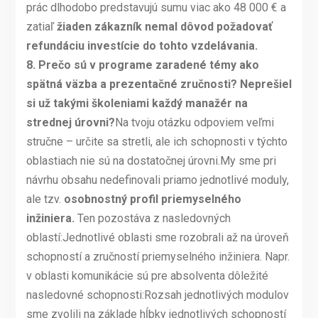
prác dlhodobo predstavujú sumu viac ako 48 000 € a
zatiaľ
žiaden zákazník nemal dôvod požadovať
refundáciu investície do tohto vzdelávania.
8.
Prečo sú v programe zaradené témy ako
spätná väzba a prezentačné zručnosti? Neprešiel
si už takými školeniami každý manažér na
strednej úrovni?
Na tvoju otázku odpoviem veľmi
stručne – určite sa stretli, ale ich schopnosti v týchto
oblastiach nie sú na dostatočnej úrovni.My sme pri
návrhu obsahu nedefinovali priamo jednotlivé moduly,
ale tzv.
osobnostný profil priemyselného
inžiniera.
Ten pozostáva z nasledovných
oblastí:Jednotlivé oblasti sme rozobrali až na úroveň
schopností a zručností priemyselného inžiniera. Napr.
v oblasti komunikácie sú pre absolventa dôležité
nasledovné schopnosti:Rozsah jednotlivých modulov
sme zvolili na základe hĺbky jednotlivých schopností