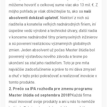
môžeme hovoriť o celkovej sume viac ako 13 mil. €. Z
môjho pohľadu je však dôležitejšie to, ako sa
naši
absolventi dokázali uplatniť.
Niektorí z nich sú
riaditelia a konatelia veľkých nadnárodných firiem, iní
úspešne vedú výrobné a technické útvary, ďalší riadia
v koncerne nadnárodné tímy priemyselných inžinierov
a sú poverení realizáciou významných globálnych
zmien. Jeden absolvent už počas Master štúdia bol
poverený výstavbou nového závodu a tesne po
ukončení sa stal jeho riaditeľom. Toto je pre mňa
najväčšie zadosťučinenie a práve to mi dáva zmysel
a chuť v tejto práci pokračovať a realizovať inovácie v
tomto produkte.
2.
Prečo sa IPA rozhodla pre zmenu programu
Master štúdia od septembra 2018?
Každá firma
musí inovovať svoje produkty a ani u nás to nemôže