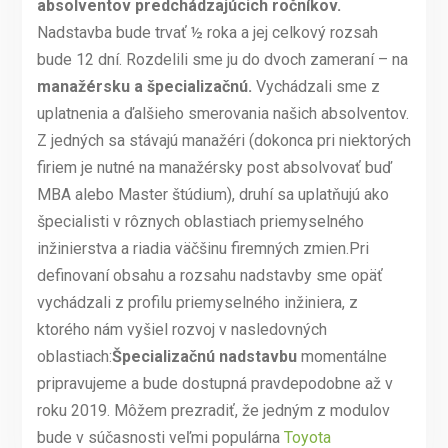
absolventov predchádzajúcich ročníkov.
Nadstavba bude trvať ½ roka a jej celkový rozsah
bude 12 dní. Rozdelili sme ju do dvoch zameraní – na
manažérsku a špecializačnú.
Vychádzali sme z
uplatnenia a ďalšieho smerovania našich absolventov.
Z jedných sa stávajú manažéri (dokonca pri niektorých
firiem je nutné na manažérsky post absolvovať buď
MBA alebo Master štúdium), druhí sa uplatňujú ako
špecialisti v rôznych oblastiach priemyselného
inžinierstva a riadia väčšinu firemných zmien.Pri
definovaní obsahu a rozsahu nadstavby sme opäť
vychádzali z profilu priemyselného inžiniera, z
ktorého nám vyšiel rozvoj v nasledovných
oblastiach:
Špecializačnú nadstavbu
momentálne
pripravujeme a bude dostupná pravdepodobne až v
roku 2019. Môžem prezradiť, že jedným z modulov
bude v súčasnosti veľmi populárna
Toyota