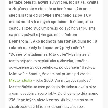
na také oblasti, akými sú výroba, logistika, kvalita
a zlepšovanie v nich. Je určené manažérom a
špecialistom od úrovne stredného až po TOP
manažment výrobných spoločností.
O tom, akou
cestou si toto štúdium prešlo od svojho vzniku sme
sa porozprávali s jeho garantom,
Robom
Debnárom
.
1.
Ako hodnotíš Master štúdium po 18
rokoch od kedy bol spustený prvý ročník?
“Dospelo“ štúdium za túto dobu?
Myslím, že v
tomto prípade to neplatí ako u človeka, ktorého
považujeme za dospelého až po dovŕšení 18 rokov.
Mám veľké šťastie, že som bol priamo pri zrode
Master štúdia
v roku 2000. Verím, že „dospelosť“
Master štúdia sa nám podarilo dosiahnuť oveľa skôr,
o čom svedčia viaceré fakty. Do dnešného dňa máme
276 úspešných absolventov.
Ak by sme sa na to
chceli pozrieť z hľadiska dosiahnutých úspor,