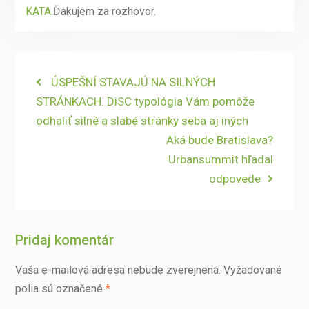
KATA.
Ďakujem za rozhovor.
Navigácia
Previous
ÚSPEŠNÍ STAVAJÚ NA SILNÝCH
post:
STRÁNKACH. DiSC typológia Vám pomôže
v
odhaliť silné a slabé stránky seba aj iných
článku
Next
Aká bude Bratislava?
post:
Urbansummit hľadal
odpovede
Pridaj komentár
Vaša e-mailová adresa nebude zverejnená.
Vyžadované
polia sú označené
*