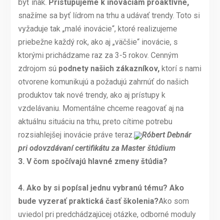
byť inak.
Pristupujeme k inováciám proaktívne,
snažíme sa byť lídrom na trhu a udávať trendy. Toto si
vyžaduje tak „malé inovácie“, ktoré realizujeme
priebežne každý rok, ako aj „väčšie“ inovácie, s
ktorými prichádzame raz za 3-5 rokov. Cenným
zdrojom sú
podnety našich zákazníkov,
ktorí s nami
otvorene komunikujú a požadujú zahrnúť do našich
produktov tak nové trendy, ako aj prístupy k
vzdelávaniu. Momentálne chceme reagovať aj na
aktuálnu situáciu na trhu, preto cítime potrebu
rozsiahlejšej inovácie práve teraz.
Róbert Debnár
pri odovzdávaní certifikátu za Master štúdium
3.
V čom spočívajú hlavné zmeny štúdia?
4.
Ako by si popísal jednu vybranú tému? Ako
bude vyzerať praktická časť školenia?
Ako som
uviedol pri predchádzajúcej otázke, odborné moduly