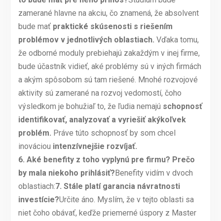
zamerané hlavne na akciu, čo znamená, že absolvent
bude mať
praktické skúsenosti s riešením
problémov v jednotlivých oblastiach.
Vďaka tomu,
že odborné moduly prebiehajú zakaždým v inej firme,
bude účastník vidieť, aké problémy sú v iných firmách
a akým spôsobom sú tam riešené. Mnohé rozvojové
aktivity sú zamerané na rozvoj vedomostí, čoho
výsledkom je bohužiaľ to, že ľudia nemajú
schopnosť
identifikovať, analyzovať a vyriešiť akýkoľvek
problém.
Práve túto schopnosť by som chcel
inováciou
intenzívnejšie rozvíjať.
6.
Aké benefity z toho vyplynú pre firmu? Prečo
by mala niekoho prihlásiť?
Benefity vidím v dvoch
oblastiach:
7.
Stále platí garancia návratnosti
investície?
Určite áno. Myslím, že v tejto oblasti sa
niet čoho obávať, keďže priemerné úspory z Master