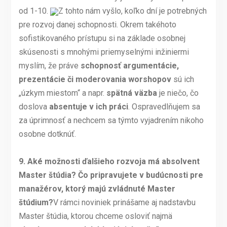
od 1-10.
Z tohto nám vyšlo, koľko dní je potrebných
pre rozvoj danej schopnosti. Okrem takéhoto
sofistikovaného prístupu si na základe osobnej
skúsenosti s mnohými priemyselnými inžiniermi
myslím, že práve
schopnosť argumentácie,
prezentácie či moderovania worshopov
sú ich
„úzkym miestom“ a napr.
spätná väzba
je niečo, čo
doslova
absentuje v ich práci
. Ospravedlňujem sa
za úprimnosť a nechcem sa týmto vyjadrením nikoho
osobne dotknúť.
9.
Aké možnosti ďalšieho rozvoja má absolvent
Master štúdia? Čo pripravujete v budúcnosti pre
manažérov, ktorý majú zvládnuté Master
štúdium?
V rámci noviniek prinášame aj nadstavbu
Master štúdia, ktorou chceme osloviť najmä